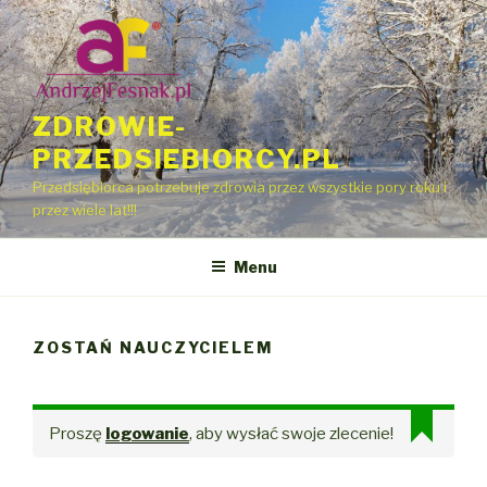
Przeskocz
do
treści
ZDROWIE-
PRZEDSIEBIORCY.PL
Przedsiębiorca potrzebuje zdrowia przez wszystkie pory roku i
przez wiele lat!!!
Menu
ZOSTAŃ NAUCZYCIELEM
Proszę
logowanie
, aby wysłać swoje zlecenie!