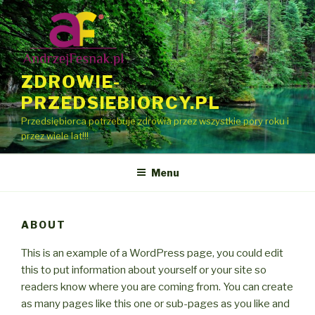
Przeskocz
do
treści
ZDROWIE-
PRZEDSIEBIORCY.PL
Przedsiębiorca potrzebuje zdrowia przez wszystkie pory roku i
przez wiele lat!!!
Menu
ABOUT
This is an example of a WordPress page, you could edit
this to put information about yourself or your site so
readers know where you are coming from. You can create
as many pages like this one or sub-pages as you like and