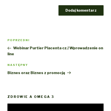
Nawigacja
Poprzedni
POPRZEDNI
wpisu
wpis
Webinar Purtier Placenta cz.! Wprowadzenie on
line
Następny
NASTĘPNY
wpis
Biznes oraz Biznes z promocją
ZDROWIE A OMEGA 3
Odtwarzacz