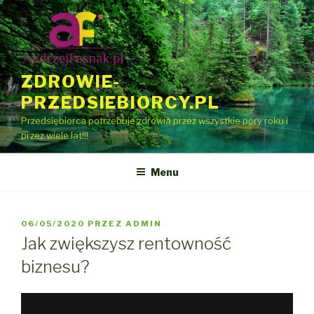
Przeskocz
do
treści
ZDROWIE-
PRZEDSIEBIORCY.PL
Przedsiębiorca potrzebuje zdrowia przez wszystkie pory roku i
przez wiele lat!!!
Menu
OPUBLIKOWANE
06/05/2020
PRZEZ
ADMIN
W
Jak zwiększysz rentowność
biznesu?